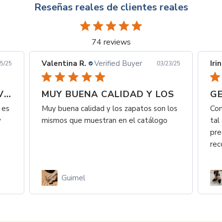
Reseñas reales de clientes reales
74 reviews
Valentina R.
Verified Buyer
Iri
5/25
03/23/25
SON HERMOSAS SUPER LIVIANAS Y
MUY BUENA CALIDAD Y LOS
GE
 es
Muy buena calidad y los zapatos son los
Com
y
mismos que muestran en el catálogo
tal
pre
re
Guimel