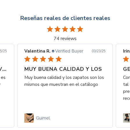
Reseñas reales de clientes reales
74 reviews
Valentina R.
Verified Buyer
Iri
5/25
03/23/25
SON HERMOSAS SUPER LIVIANAS Y
MUY BUENA CALIDAD Y LOS
GE
 es
Muy buena calidad y los zapatos son los
Com
y
mismos que muestran en el catálogo
tal
pre
re
Guimel