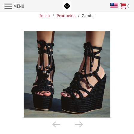
0
MENÚ
Inicio
/
Productos
/ Zamba