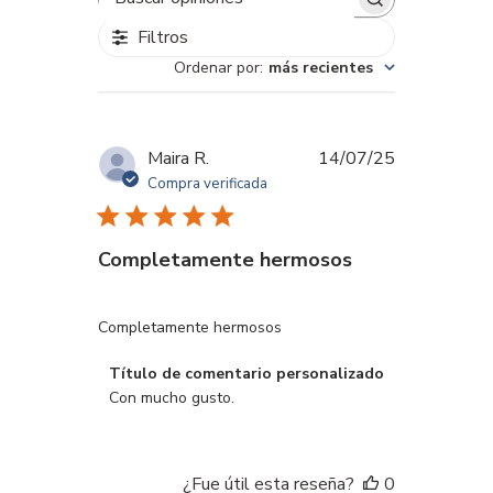
Buscar
opiniones
Filtros
Ordenar por
:
más recientes
Fecha
Maira R.
14/07/25
de
Compra verificada
publicación
Completamente hermosos
Completamente hermosos
Comentarios
Título de comentario personalizado
del
Con mucho gusto.
propietario
de
la
¿Fue útil esta reseña?
0