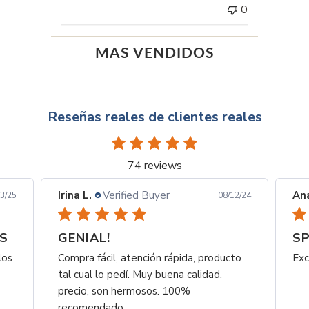
tienda
0
sobre
la
revisión
MAS VENDIDOS
realizada
por
Título
de
Reseñas reales de clientes reales
comentario
personalizado
sobre
74 reviews
Mon
Jul
Irina L.
Verified Buyer
Ana
3/25
08/12/24
14
2025
OS
GENIAL!
SP
los
Compra fácil, atención rápida, producto
Exc
tal cual lo pedí. Muy buena calidad,
precio, son hermosos. 100%
recomendado